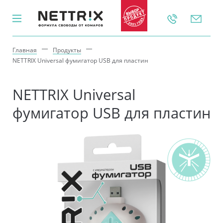
Главная
Продукты
Каталог
NETTRIX Universal фумигатор USB для пластин
ЗАЩИТА
NETTRIX Universal
От комаров
фумигатор USB для пластин
От клещей
От мошек
От всех
ПРИНЦИП ДЕЙСТВИЯ
Репелленты
(от комаров в воздухе)