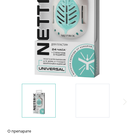
Инсектициды
(от комаров в доме)
ЛИНЕЙКИ
Формула универсального действия
Формула бережного действия
Формула интенсивного действия
О препарате