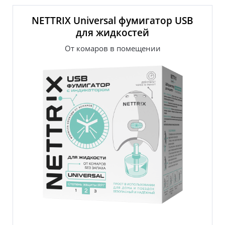
Полезная информация
NETTRIX Universal фумигатор USB
NETTRIX Universal Пластины от
для жидкостей
комаров
От комаров в помещении
От комаров в помещении
Надежная защита от комаров для детей и
взрослых.
Полное уничтожение комаров в комнате за 30
минут.
Каждая из 10 пластин обеспечивает до 12 часов
непрерывной работы.