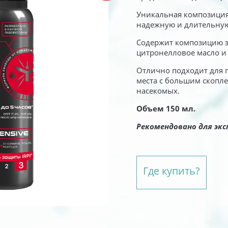
Уникальная композиция
Инсектициды
надежную и длительну
(от комаров в доме)
Содержит композицию э
цитронелловое масло и
Отлично подходит для п
места с большим скопл
насекомых.
Объем 150 мл.
Рекомендовано для эк
Где купить?