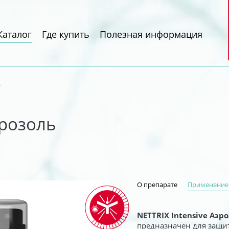
Каталог
Где купить
Полезная информация
ь
эрозоль
ПРИНЦИП ДЕЙСТВИЯ
ЛИНЕЙКИ
О препарате
Применение
Репелленты
NETTRIX Intensive Аэр
(от комаров в воздухе)
предназначен для защит