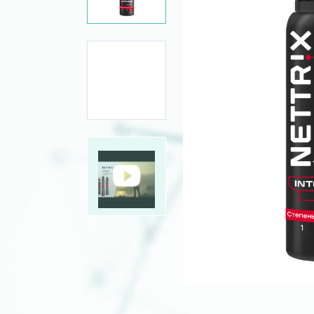
От клещей
От мошек
От всех